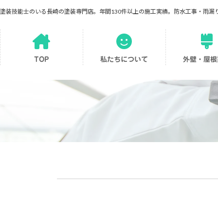
コ
ナ
塗装技能士のいる長崎の塗装専門店。年間130件以上の施工実績。防水工事・雨漏
ン
ビ
テ
ゲ
ア
ア
ア
ン
ー
イ
イ
イ
ツ
シ
コ
コ
コ
ン
ン
ン
へ
ョ
TOP
私たちについて
外壁・屋根
リ
リ
リ
ス
ン
ン
ン
ン
ク
ク
ク
キ
に
ッ
移
プ
動