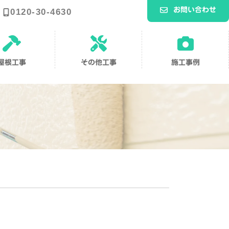
お問い合わせ
0120-30-4630
ア
ア
ア
イ
イ
イ
コ
コ
コ
ン
ン
ン
屋根工事
その他工事
施工事例
リ
リ
リ
ン
ン
ン
ク
ク
ク