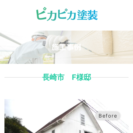
コ
ナ
ン
ビ
テ
ゲ
ン
ー
ツ
シ
へ
ョ
ス
ン
キ
に
施工事例
ッ
移
プ
動
長崎市 F様邸
Before