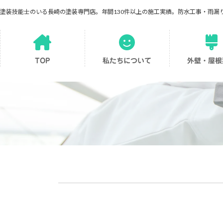
コ
ナ
塗装技能士のいる長崎の塗装専門店。年間130件以上の施工実績。防水工事・雨漏
ン
ビ
テ
ゲ
ア
ア
ア
ン
ー
イ
イ
イ
ツ
シ
コ
コ
コ
ン
ン
ン
へ
ョ
TOP
私たちについて
外壁・屋根
リ
リ
リ
ス
ン
ン
ン
ン
ク
ク
ク
キ
に
ッ
移
プ
動