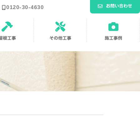
お問い合わせ
0120-30-4630
ア
ア
ア
イ
イ
イ
コ
コ
コ
ン
ン
ン
屋根工事
その他工事
施工事例
リ
リ
リ
ン
ン
ン
ク
ク
ク