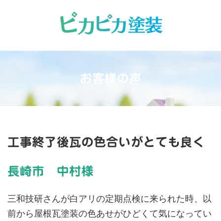
コ
ナ
ン
ビ
テ
ゲ
ン
ー
ツ
シ
へ
ョ
ス
ン
キ
に
お客様の声
ッ
移
プ
動
工事終了後瓦の色合いがとても良く
長崎市 中村様
三和技研さんが白アリの定期点検に来られた時、以
前から屋根瓦塗装の色あせがひどくて気になってい